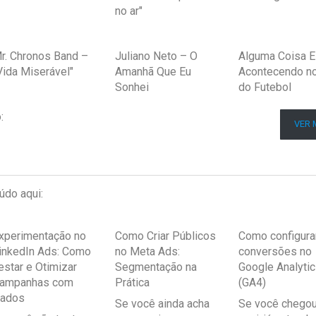
no ar"
r. Chronos Band –
Juliano Neto – O
Alguma Coisa E
Vida Miserável"
Amanhã Que Eu
Acontecendo n
Sonhei
do Futebol
:
VER 
údo aqui:
xperimentação no
Como Criar Públicos
Como configura
inkedIn Ads: Como
no Meta Ads:
conversões no
estar e Otimizar
Segmentação na
Google Analyti
ampanhas com
Prática
(GA4)
ados
Se você ainda acha
Se você chegou