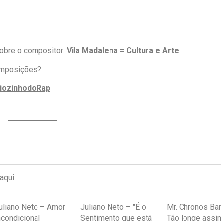
sobre o compositor:
Vila Madalena = Cultura e Arte
composições?
iozinhodoRap
aqui:
uliano Neto – Amor
Juliano Neto – "É o
Mr. Chronos Ba
ncondicional
Sentimento que está
Tão longe assi