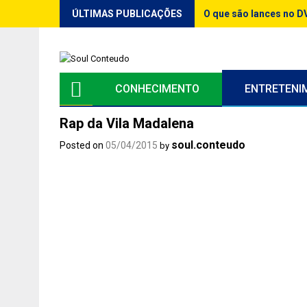
Skip
ÚLTIMAS PUBLICAÇÕES
O que são lances no 
to
content
CONHECIMENTO
ENTRETENI
Rap da Vila Madalena
soul.conteudo
Posted on
05/04/2015
by