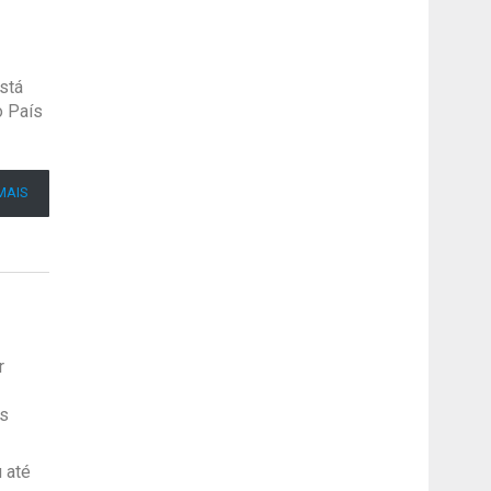
stá
o País
MAIS
r
cs
 até