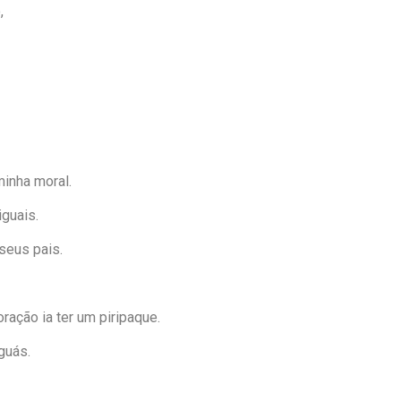
,
minha moral.
guais.
seus pais.
ração ia ter um piripaque.
guás.