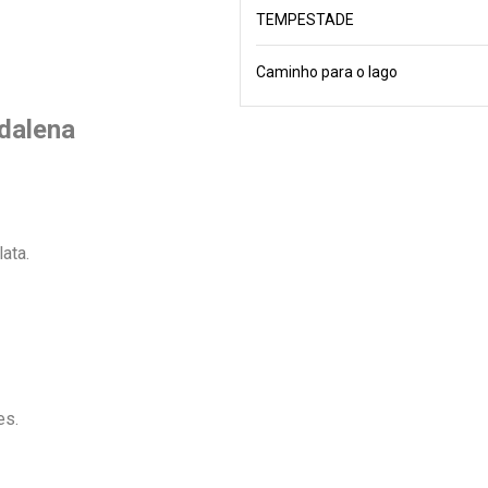
TEMPESTADE
Caminho para o lago
adalena
ata.
es.