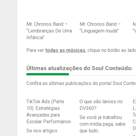
Mr. Chronos Band –
Mr. Chronos Band –
M
“Lembranças De Uma
“Linguagem muda”
"
Infância”
Para ver
todas as músicas
, clique no botão ao lado
Últimas atualizações do Soul Conteúdo:
Confira as últimas publicações do portal Soul Conte
TikTok Ads (Parte
O que são lances no
E
10): Estratégias
DV360?
L
Avançadas para
T
Se você já trabalhou
Escalar Performance
C
com mídia paga, sabe
D
Se nos artigos
que tudo…