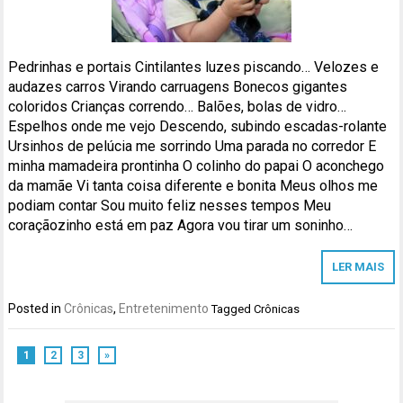
Pedrinhas e portais Cintilantes luzes piscando… Velozes e
audazes carros Virando carruagens Bonecos gigantes
coloridos Crianças correndo… Balões, bolas de vidro…
Espelhos onde me vejo Descendo, subindo escadas-rolante
Ursinhos de pelúcia me sorrindo Uma parada no corredor E
minha mamadeira prontinha O colinho do papai O aconchego
da mamãe Vi tanta coisa diferente e bonita Meus olhos me
podiam contar Sou muito feliz nesses tempos Meu
coraçãozinho está em paz Agora vou tirar um soninho…
LER MAIS
Posted in
Crônicas
,
Entretenimento
Tagged
Crônicas
1
2
3
»