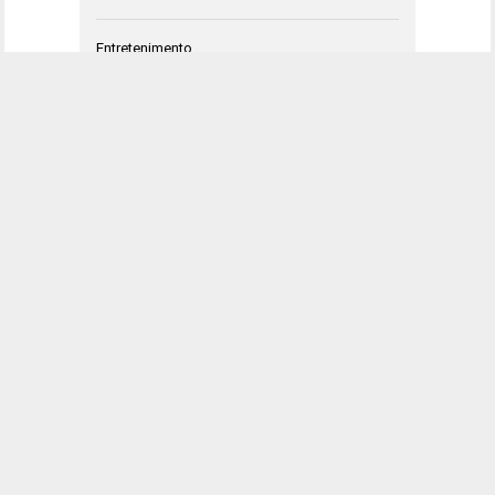
Entretenimento
HQ
Negócios
Opinião