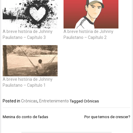
A breve história de Johnny
A breve história de Johnny
Paulistano – Capítulo 3
Paulistano – Capítulo 2
A breve história de Johnny
Paulistano – Capítulo 1
Posted in
Crônicas
,
Entretenimento
Tagged
Crônicas
Navegação
Menina do conto de fadas
Por que temos de crescer?
de
Post