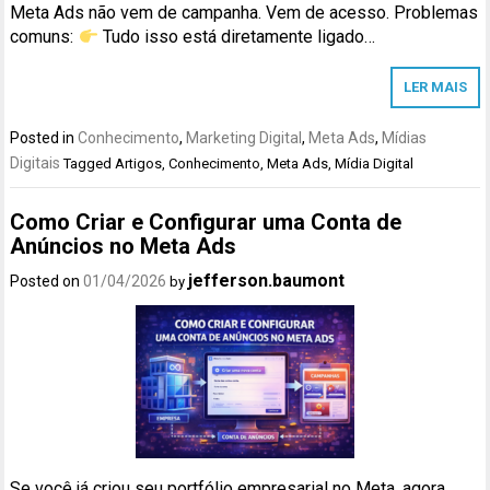
Meta Ads não vem de campanha. Vem de acesso. Problemas
comuns:
Tudo isso está diretamente ligado…
LER MAIS
Posted in
Conhecimento
,
Marketing Digital
,
Meta Ads
,
Mídias
Digitais
Tagged
Artigos
,
Conhecimento
,
Meta Ads
,
Mídia Digital
Como Criar e Configurar uma Conta de
Anúncios no Meta Ads
jefferson.baumont
Posted on
01/04/2026
by
Se você já criou seu portfólio empresarial no Meta, agora