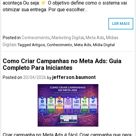
aconteça Ou seja:
O objetivo define como o sistema vai
otimizar sua entrega. Por que escolher…
LER MAIS
Posted in
Conhecimento
,
Marketing Digital
,
Meta Ads
,
Mídias
Digitais
Tagged
Artigos
,
Conhecimento
,
Meta Ads
,
Mídia Digital
Como Criar Campanhas no Meta Ads: Guia
Completo Para Iniciantes
jefferson.baumont
Posted on
20/04/2026
by
Criar campanha no Meta Ads é fácil. Criar campanha que gera