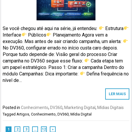
Se você chegou até aqui na série, já entendeu:
Estrutura
Interface
Públicos
Planejamento Agora vem a
execução. Mas antes de sair criando campanha, um alerta:
No DV360, configurar errado no início custa caro depois.
Porque tudo depende de: Visão geral do processo Criar
campanha no DV360 segue esse fluxo:
Cada etapa tem
um papel estratégico. Passo 1: Criar a campanha Dentro do
módulo Campanhas: Dica importante:
Defina frequência no
nível de…
LER MAIS
Posted in
Conhecimento
,
DV360
,
Marketing Digital
,
Mídias Digitais
Tagged
Artigos
,
Conhecimento
,
DV360
,
Mídia Digital
1
2
3
…
12
»