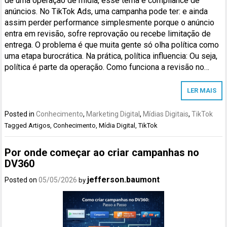
de uma operação de mídia, esse tema é compliance de
anúncios. No TikTok Ads, uma campanha pode ter: e ainda
assim perder performance simplesmente porque o anúncio
entra em revisão, sofre reprovação ou recebe limitação de
entrega. O problema é que muita gente só olha política como
uma etapa burocrática. Na prática, política influencia: Ou seja,
política é parte da operação. Como funciona a revisão no…
LER MAIS
Posted in
Conhecimento
,
Marketing Digital
,
Mídias Digitais
,
TikTok
Tagged
Artigos
,
Conhecimento
,
Mídia Digital
,
TikTok
Por onde começar ao criar campanhas no
DV360
jefferson.baumont
Posted on
05/05/2026
by