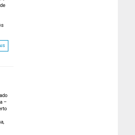
 de
ês
AIS
cado
sa –
erto
sa,