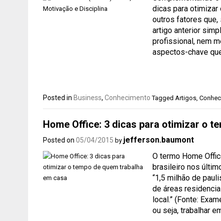
dicas para otimizar
outros fatores que,
artigo anterior simp
profissional, nem 
aspectos-chave qu
Posted in
Business
,
Conhecimento
Tagged
Artigos
,
Conhec
Home Office: 3 dicas para otimizar o 
jefferson.baumont
Posted on
05/04/2015
by
O termo Home Offic
brasileiro nos últi
“1,5 milhão de paul
de áreas residencia
local.” (Fonte: Exa
ou seja, trabalhar e