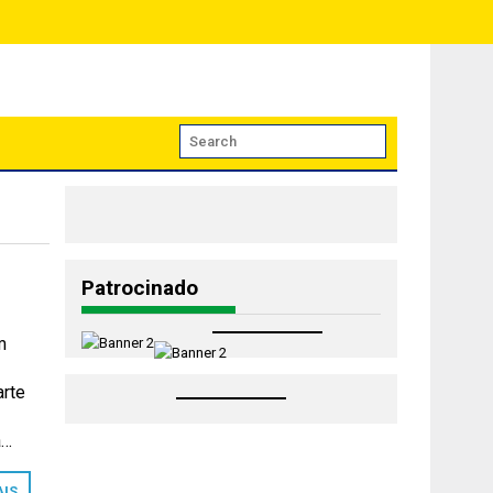
Patrocinado
m
arte
a…
AIS