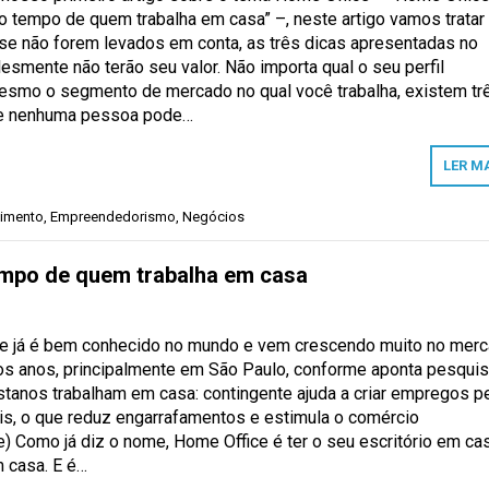
 o tempo de quem trabalha em casa” –, neste artigo vamos tratar
 se não forem levados em conta, as três dicas apresentadas no
lesmente não terão seu valor. Não importa qual o seu perfil
mesmo o segmento de mercado no qual você trabalha, existem tr
e nenhuma pessoa pode…
LER M
imento
,
Empreendedorismo
,
Negócios
tempo de quem trabalha em casa
e já é bem conhecido no mundo e vem crescendo muito no mer
mos anos, principalmente em São Paulo, conforme aponta pesqui
istanos trabalham em casa: contingente ajuda a criar empregos p
is, o que reduz engarrafamentos e estimula o comércio
me) Como já diz o nome, Home Office é ter o seu escritório em ca
m casa. E é…