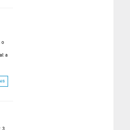
 o
l: a
…
AIS
: 3