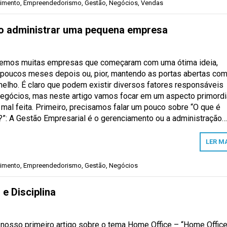
imento
,
Empreendedorismo
,
Gestão
,
Negócios
,
Vendas
ão administrar uma pequena empresa
vemos muitas empresas que começaram com uma ótima ideia,
 poucos meses depois ou, pior, mantendo as portas abertas com
elho. É claro que podem existir diversos fatores responsáveis
egócios, mas neste artigo vamos focar em um aspecto primordia
mal feita. Primeiro, precisamos falar um pouco sobre “O que é
?”: A Gestão Empresarial é o gerenciamento ou a administração
LER M
imento
,
Empreendedorismo
,
Gestão
,
Negócios
e Disciplina
osso primeiro artigo sobre o tema Home Office – “Home Office