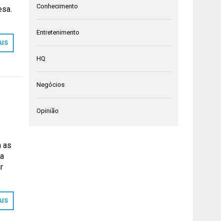
Conhecimento
esa.
Entretenimento
AIS
HQ
Negócios
Opinião
a as
ea
r
AIS