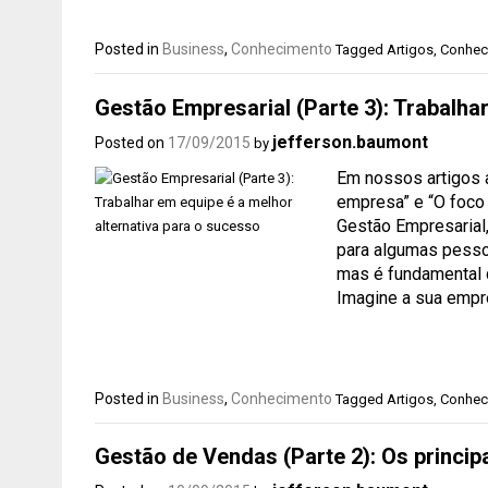
Posted in
Business
,
Conhecimento
Tagged
Artigos
,
Conhec
Gestão Empresarial (Parte 3): Trabalha
jefferson.baumont
Posted on
17/09/2015
by
Em nossos artigos 
empresa” e “O foco 
Gestão Empresarial
para algumas pessoa
mas é fundamental 
Imagine a sua empr
Posted in
Business
,
Conhecimento
Tagged
Artigos
,
Conhec
Gestão de Vendas (Parte 2): Os princip