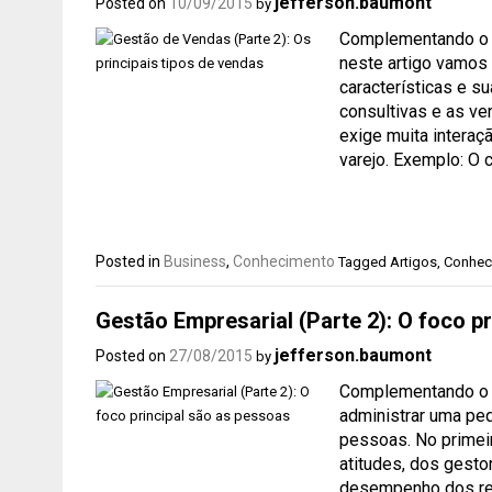
jefferson.baumont
Posted on
10/09/2015
by
Complementando o ar
neste artigo vamos 
características e s
consultivas e as ve
exige muita interaç
varejo. Exemplo: O c
Posted in
Business
,
Conhecimento
Tagged
Artigos
,
Conhec
Gestão Empresarial (Parte 2): O foco p
jefferson.baumont
Posted on
27/08/2015
by
Complementando o ar
administrar uma pe
pessoas. No primei
atitudes, dos gest
desempenho dos res