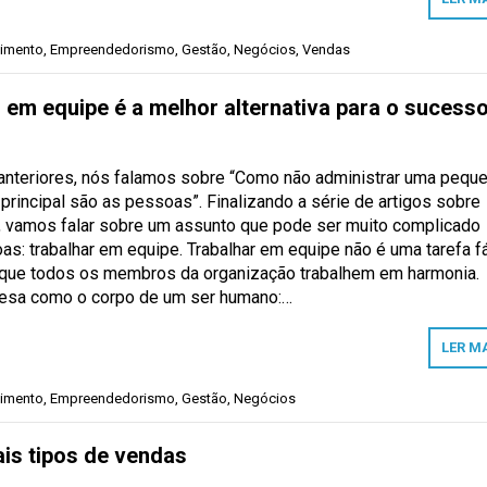
imento
,
Empreendedorismo
,
Gestão
,
Negócios
,
Vendas
r em equipe é a melhor alternativa para o sucess
anteriores, nós falamos sobre “Como não administrar uma pequ
principal são as pessoas”. Finalizando a série de artigos sobre
, vamos falar sobre um assunto que pode ser muito complicado
s: trabalhar em equipe. Trabalhar em equipe não é uma tarefa fá
que todos os membros da organização trabalhem em harmonia.
esa como o corpo de um ser humano:…
LER M
imento
,
Empreendedorismo
,
Gestão
,
Negócios
ais tipos de vendas