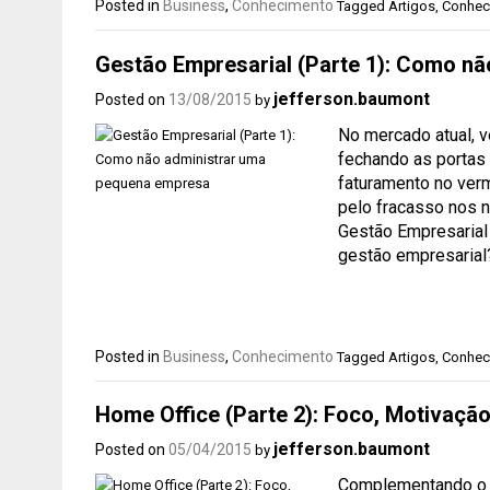
Posted in
Business
,
Conhecimento
Tagged
Artigos
,
Conhec
Gestão Empresarial (Parte 1): Como n
jefferson.baumont
Posted on
13/08/2015
by
No mercado atual, 
fechando as portas
faturamento no verm
pelo fracasso nos n
Gestão Empresarial 
gestão empresarial
Posted in
Business
,
Conhecimento
Tagged
Artigos
,
Conhec
Home Office (Parte 2): Foco, Motivação 
jefferson.baumont
Posted on
05/04/2015
by
Complementando o n