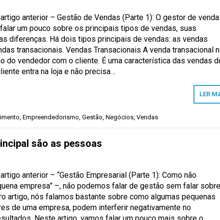
tigo anterior – Gestão de Vendas (Parte 1): O gestor de venda
falar um pouco sobre os principais tipos de vendas, suas
uas diferenças. Há dois tipos principais de vendas: as vendas
ndas transacionais. Vendas Transacionais A venda transacional 
ão do vendedor com o cliente. É uma característica das vendas d
liente entra na loja e não precisa…
LER M
imento
,
Empreendedorismo
,
Gestão
,
Negócios
,
Vendas
rincipal são as pessoas
tigo anterior – “Gestão Empresarial (Parte 1): Como não
quena empresa” –, não podemos falar de gestão sem falar sobre
ro artigo, nós falamos bastante sobre como algumas pequenas
ores de uma empresa, podem interferir negativamente no
ultados. Neste artigo, vamos falar um pouco mais sobre o