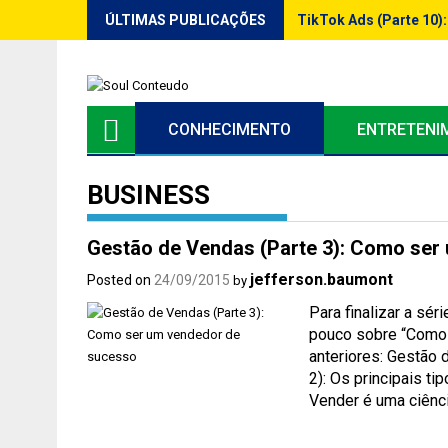
Skip
ÚLTIMAS PUBLICAÇÕES
TikTok Ads (Parte 10)
to
content
CONHECIMENTO
ENTRETENI
BUSINESS
Gestão de Vendas (Parte 3): Como ser
jefferson.baumont
Posted on
24/09/2015
by
Para finalizar a sé
pouco sobre “Como 
anteriores: Gestão 
2): Os principais t
Vender é uma ciênc