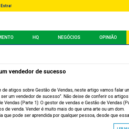
: Estratégias Avançadas para Escalar Performance
MENTO
HQ
NEGÓCIOS
OPINIÃO
 um vendedor de sucesso
rie de atigos sobre Gestão de Vendas, neste artigo vamos falar u
ser um vendedor de sucesso”. Não deixe de conferir os artigos
de Vendas (Parte 1): O gestor de vendas e Gestão de Vendas (P
ipos de venda. Vender é muito mais do que uma arte ou um dom.
ia que pode ser aprendida por qualquer pessoa, desde que ess
LER M