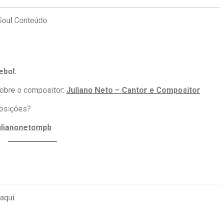
Soul Conteúdo:
ebol
.
sobre o compositor:
Juliano Neto – Cantor e Compositor
posições?
ulianonetompb
aqui: