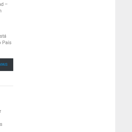
nd –
m
stá
o País
MAIS
r
cs