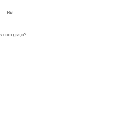
l?
Bis
as com graça?