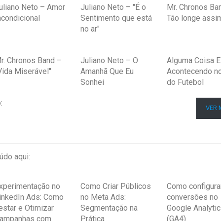
uliano Neto – Amor
Juliano Neto – "É o
Mr. Chronos Ba
ncondicional
Sentimento que está
Tão longe assi
no ar"
r. Chronos Band –
Juliano Neto – O
Alguma Coisa E
Vida Miserável"
Amanhã Que Eu
Acontecendo n
Sonhei
do Futebol
:
VER 
údo aqui:
xperimentação no
Como Criar Públicos
Como configura
inkedIn Ads: Como
no Meta Ads:
conversões no
estar e Otimizar
Segmentação na
Google Analyti
ampanhas com
Prática
(GA4)