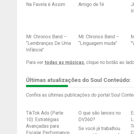
Na Favela é Assim
Amigo de fé
J
I
Mr. Chronos Band –
Mr. Chronos Band –
M
“Lembranças De Uma
“Linguagem muda”
"
Infância”
Para ver
todas as músicas
, clique no botão ao lado
Últimas atualizações do Soul Conteúdo:
Confira as últimas publicações do portal Soul Conte
TikTok Ads (Parte
O que são lances no
E
10): Estratégias
DV360?
L
Avançadas para
T
Se você já trabalhou
Escalar Performance
C