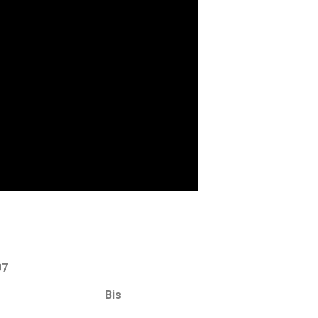
7
aís do futebol!
Bis