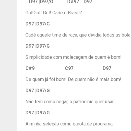
D97 |D97/G D#97 D97
Gol!Gol! Gol! Cadê o Brasi
D97 |D97/G
Cadê aquele time de raça, que dividia todas as bol
D97 |D97/G
Simplicidade com molecagem de quem é bom!
C#9 C97 D97
De quem já foi bom! De quem não é mais bom!
D97 |D97/G
Não tem como negar, o patrocínio quer usar
D97 |D97/G
A minha seleção como garota de programa,