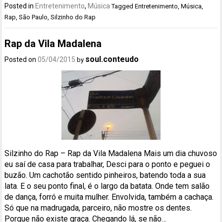
Posted in
Entretenimento
,
Música
Tagged
Entretenimento
,
Música
,
Rap
,
São Paulo
,
Silzinho do Rap
Rap da Vila Madalena
soul.conteudo
Posted on
05/04/2015
by
Silzinho do Rap – Rap da Vila Madalena Mais um dia chuvoso
eu saí de casa para trabalhar, Desci para o ponto e peguei o
buzão. Um cachotão sentido pinheiros, batendo toda a sua
lata. E o seu ponto final, é o largo da batata. Onde tem salão
de dança, forró e muita mulher. Envolvida, também a cachaça.
Só que na madrugada, parceiro, não mostre os dentes.
Porque não existe graça. Chegando lá, se não…