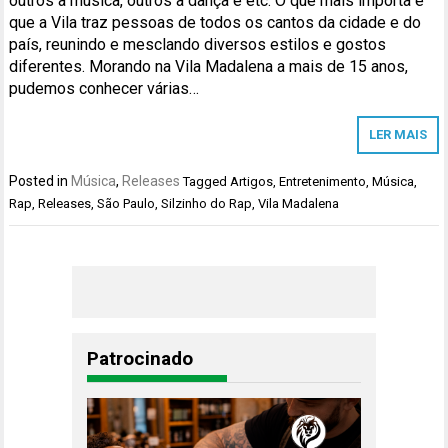
outros à música, outros à dança e etc. O que mais importa é
que a Vila traz pessoas de todos os cantos da cidade e do
país, reunindo e mesclando diversos estilos e gostos
diferentes. Morando na Vila Madalena a mais de 15 anos,
pudemos conhecer várias…
LER MAIS
Posted in
Música
,
Releases
Tagged
Artigos
,
Entretenimento
,
Música
,
Rap
,
Releases
,
São Paulo
,
Silzinho do Rap
,
Vila Madalena
Patrocinado