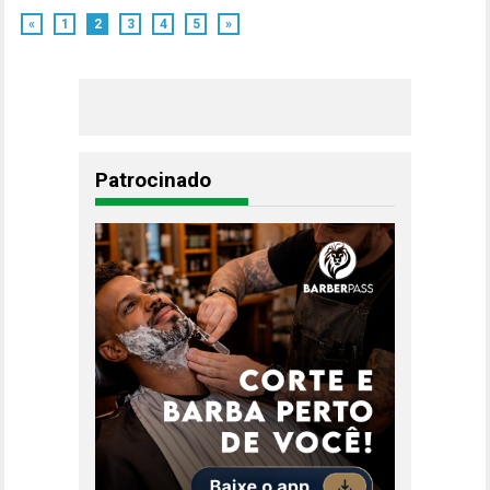
«
1
2
3
4
5
»
Patrocinado