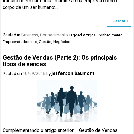
trabalhem em harmonia. Imagine a sua empresa como o
corpo de um ser humano:…
LER MAIS
Posted in
Business
,
Conhecimento
Tagged
Artigos
,
Conhecimento
,
Empreendedorismo
,
Gestão
,
Negócios
Gestão de Vendas (Parte 2): Os principais
tipos de vendas
jefferson.baumont
Posted on
10/09/2015
by
Complementando o artigo anterior – Gestão de Vendas