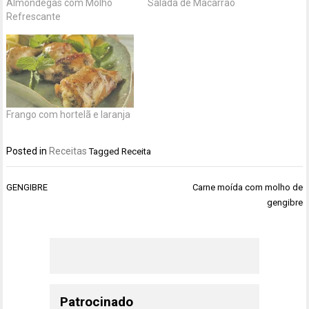
Almôndegas com Molho
Salada de Macarrão
Refrescante
Frango com hortelã e laranja
Posted in
Receitas
Tagged
Receita
Navegação
GENGIBRE
Carne moída com molho de
de
gengibre
Post
Patrocinado