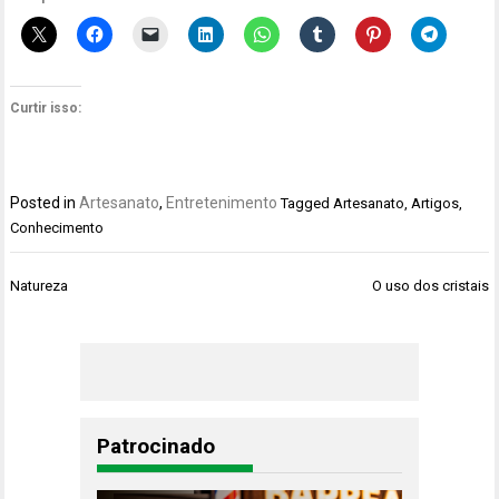
Curtir isso:
Posted in
Artesanato
,
Entretenimento
Tagged
Artesanato
,
Artigos
,
Conhecimento
Navegação
Natureza
O uso dos cristais
de
Post
Patrocinado