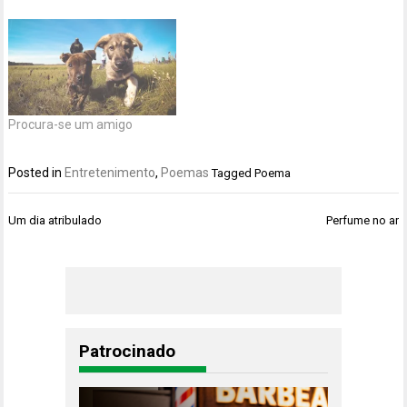
Procura-se um amigo
Posted in
Entretenimento
,
Poemas
Tagged
Poema
Navegação
Um dia atribulado
Perfume no ar
de
Post
Patrocinado