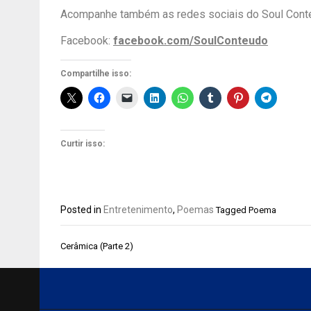
Acompanhe também as redes sociais do Soul Cont
Facebook:
facebook.com/SoulConteudo
Compartilhe isso:
Curtir isso:
Posted in
Entretenimento
,
Poemas
Tagged
Poema
Navegação
Cerâmica (Parte 2)
de
Post