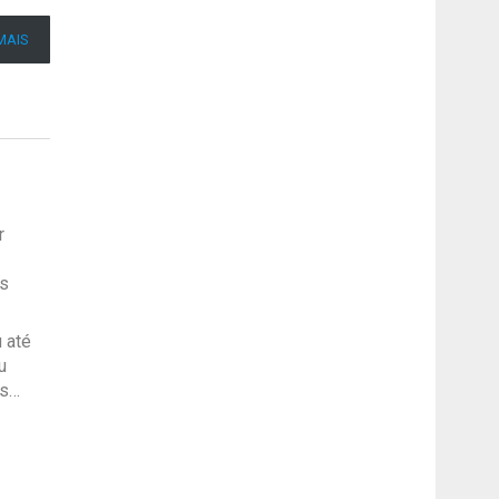
MAIS
r
cs
 até
u
as…