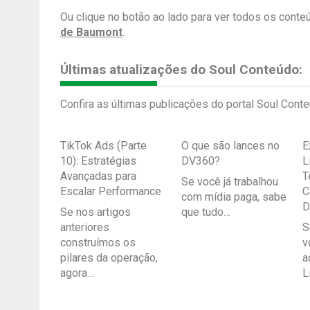
Ou clique no botão ao lado para ver todos os cont
de Baumont
.
Últimas atualizações do Soul Conteúdo:
Confira as últimas publicações do portal Soul Conte
TikTok Ads (Parte
O que são lances no
E
10): Estratégias
DV360?
L
Avançadas para
T
Se você já trabalhou
Escalar Performance
C
com mídia paga, sabe
D
Se nos artigos
que tudo…
anteriores
S
construímos os
v
pilares da operação,
a
agora…
L