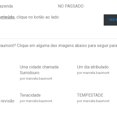
fazenda
NO PASSADO
onteúdo
, clique no botão ao lado:
VER 
Baumont? Clique em alguma das imagens abaixo para seguir para
Uma cidade chamada
Um dia atribulado
Sumidouro
por marcela.baumont
por marcela.baumont
Tenacidade
TEMPESTADE
revisão
por marcela.baumont
por marcela.baumont