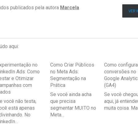
eúdos publicados pela autora
Marcela
VER 
údo aqui:
xperimentação no
Como Criar Públicos
Como configura
inkedIn Ads: Como
no Meta Ads:
conversões no
estar e Otimizar
Segmentação na
Google Analyti
ampanhas com
Prática
(GA4)
ados
Se você ainda acha
Se você chegou
e você não testa,
que precisa
aqui, já entende
ocê está apenas
segmentar MUITO no
muita coisa. M
divinhando. No
Meta…
inkedIn…