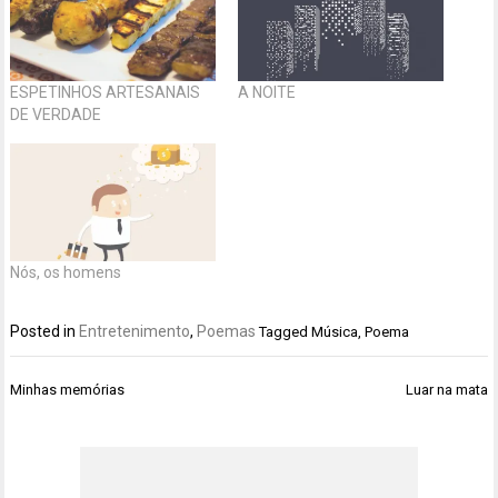
ESPETINHOS ARTESANAIS
A NOITE
DE VERDADE
Nós, os homens
Posted in
Entretenimento
,
Poemas
Tagged
Música
,
Poema
Navegação
Minhas memórias
Luar na mata
de
Post