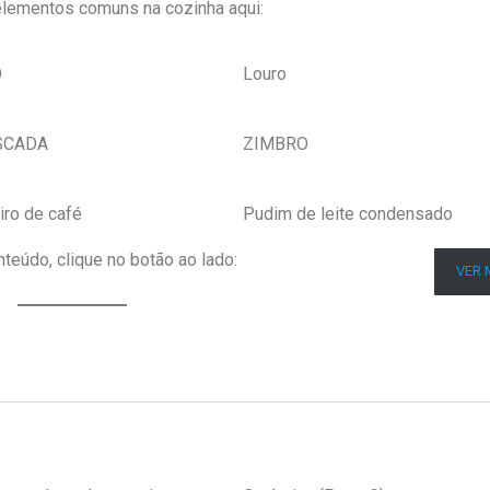
 elementos comuns na cozinha aqui:
O
Louro
SCADA
ZIMBRO
iro de café
Pudim de leite condensado
teúdo, clique no botão ao lado:
VER 