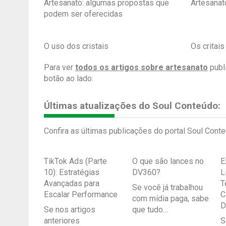
Artesanato: algumas propostas que
Artesanat
podem ser oferecidas
O uso dos cristais
Os critai
Para ver
todos os artigos sobre artesanato
publ
botão ao lado:
Últimas atualizações do Soul Conteúdo:
Confira as últimas publicações do portal Soul Conte
TikTok Ads (Parte
O que são lances no
E
10): Estratégias
DV360?
L
Avançadas para
T
Se você já trabalhou
Escalar Performance
C
com mídia paga, sabe
D
Se nos artigos
que tudo…
anteriores
S