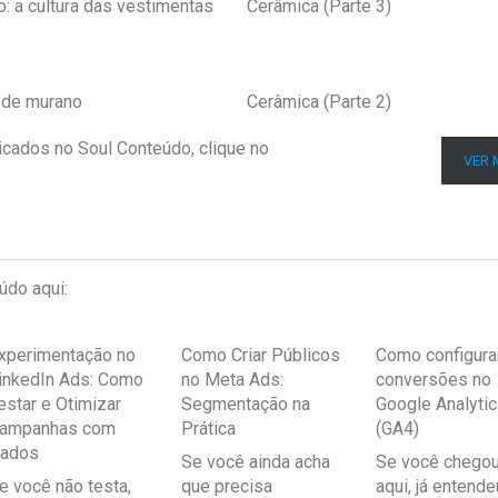
o: a cultura das vestimentas
Cerâmica (Parte 3)
s de murano
Cerâmica (Parte 2)
icados no Soul Conteúdo, clique no
VER 
údo aqui:
xperimentação no
Como Criar Públicos
Como configura
inkedIn Ads: Como
no Meta Ads:
conversões no
estar e Otimizar
Segmentação na
Google Analyti
ampanhas com
Prática
(GA4)
ados
Se você ainda acha
Se você chegou
e você não testa,
que precisa
aqui, já entende