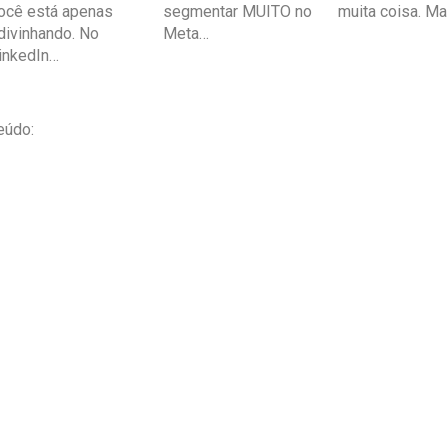
ocê está apenas
segmentar MUITO no
muita coisa. M
divinhando. No
Meta…
inkedIn…
eúdo: