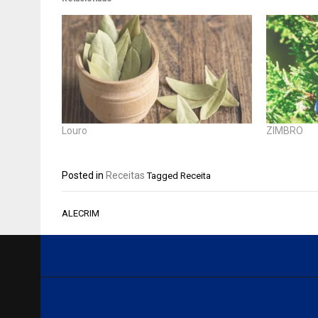
Louro
ZIMBRO
Posted in
Receitas
Tagged
Receita
Navegação
ALECRIM
de
Post