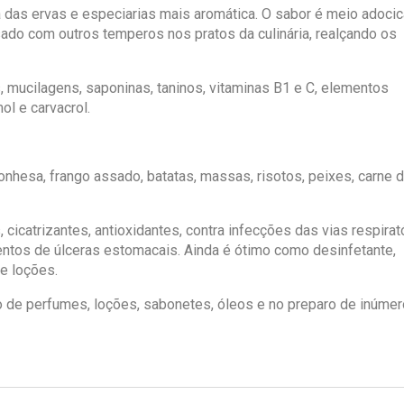
a das ervas e especiarias mais aromática. O sabor é meio adoci
ado com outros temperos nos pratos da culinária, realçando os
 mucilagens, saponinas, taninos, vitaminas B1 e C, elementos
ol e carvacrol.
hesa, frango assado, batatas, massas, risotos, peixes, carne 
 cicatrizantes, antioxidantes, contra infecções das vias respirat
mentos de úlceras estomacais. Ainda é ótimo como desinfetante,
 e loções.
 de perfumes, loções, sabonetes, óleos e no preparo de inúme