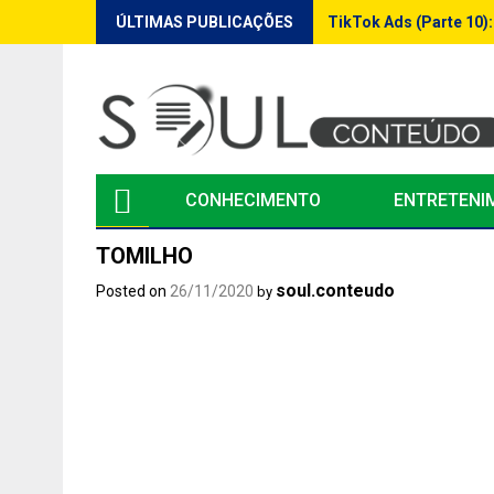
Skip
ÚLTIMAS PUBLICAÇÕES
TikTok Ads (Parte 10)
to
content
CONHECIMENTO
ENTRETENI
TOMILHO
soul.conteudo
Posted on
26/11/2020
by