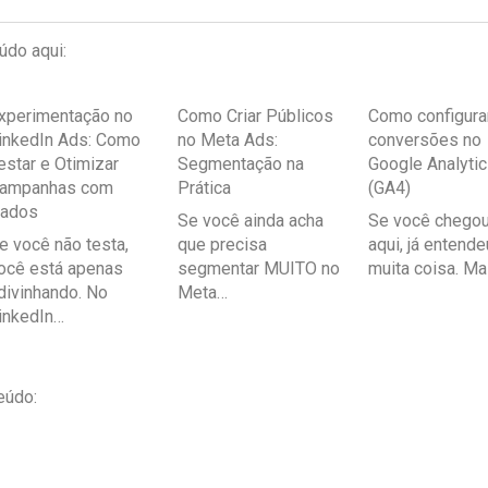
údo aqui:
xperimentação no
Como Criar Públicos
Como configura
inkedIn Ads: Como
no Meta Ads:
conversões no
estar e Otimizar
Segmentação na
Google Analyti
ampanhas com
Prática
(GA4)
ados
Se você ainda acha
Se você chegou
e você não testa,
que precisa
aqui, já entende
ocê está apenas
segmentar MUITO no
muita coisa. M
divinhando. No
Meta…
inkedIn…
eúdo: