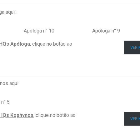
ga aqui:
Apóloga n° 10
Apóloga n° 9
HQs Apóloga
, clique no botão ao
VER 
nos aqui:
 n° 5
HQs Kophynos
, clique no botão ao
VER 