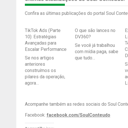
Confira as últimas publicações do portal Soul Conte
TikTok Ads (Parte
O que são lances no
E
10): Estratégias
DV360?
L
Avançadas para
T
Se você já trabalhou
Escalar Performance
C
com mídia paga, sabe
D
Se nos artigos
que tudo…
anteriores
S
construímos os
v
pilares da operação,
a
agora…
L
Acompanhe também as redes sociais do Soul Cont
Facebook:
facebook.com/SoulConteudo