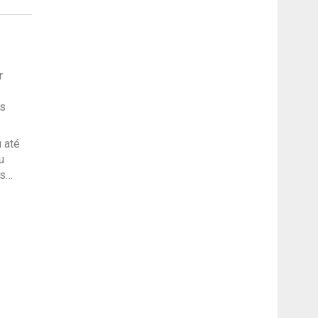
r
cs
 até
u
as…