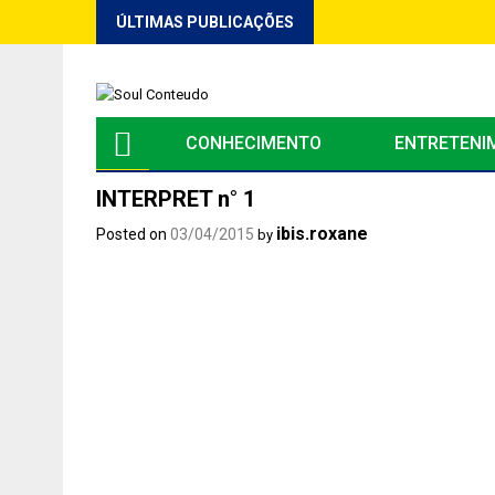
Skip
ÚLTIMAS PUBLICAÇÕES
to
content
CONHECIMENTO
ENTRETENI
INTERPRET n° 1
ibis.roxane
Posted on
03/04/2015
by