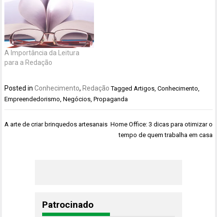
A Importância da Leitura
para a Redação
Posted in
Conhecimento
,
Redação
Tagged
Artigos
,
Conhecimento
,
Empreendedorismo
,
Negócios
,
Propaganda
Navegação
A arte de criar brinquedos artesanais
Home Office: 3 dicas para otimizar o
de
tempo de quem trabalha em casa
Post
Patrocinado