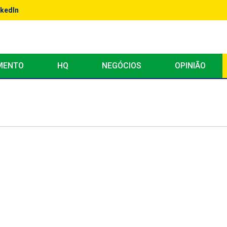
nkedIn Ads: Como Testar e Otimizar Campanhas com Dados
MENTO
HQ
NEGÓCIOS
OPINIÃO